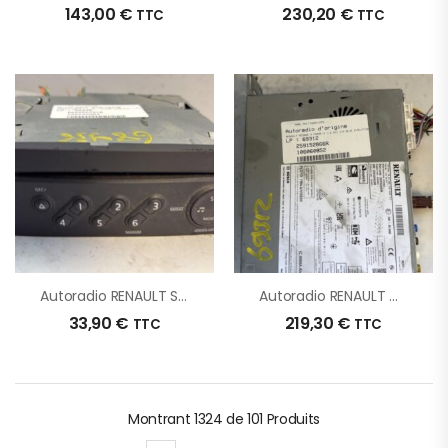
143,00
€
230,20
€
TTC
TTC
Autoradio RENAULT SCENIC 2 PHASE 1 D’origine – 2006 – Occasion
Autoradio RENAULT MEGANE 4 PHASE 2 D’origine – 2023 – Occasion
33,90
€
219,30
€
TTC
TTC
Montrant
1324 de 101
Produits