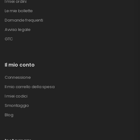
I miei ordini
Le mie bollette
Domande frequenti
Avviso legale
GTC
Il mio conto
Connessione
Il mio carrello della spesa
I miei codici
Smontaggio
Blog