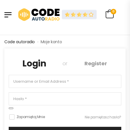
0
Code autoradio
»
Moje konto
Login
or
Register
I agree to the
polityka prywatności
Zapamiętaj Mnie
Nie pamiętasz hasła?