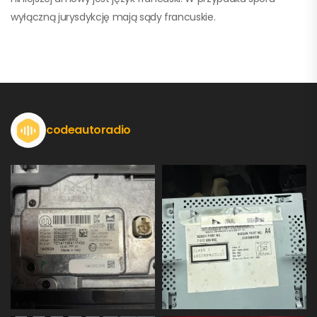
wyłączną jurysdykcję mają sądy francuskie.
codeautoradio