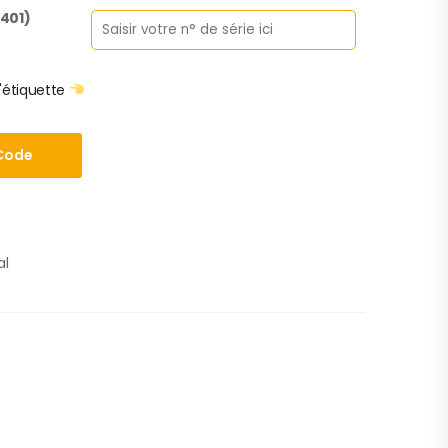
5401)
'étiquette
Code
al