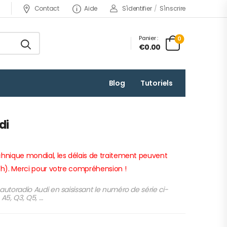
Contact
Aide
S'identifier
/
S'inscrire
Panier :
0
€0.00
Blog
Tutoriels
di
chnique mondial, les délais de traitement peuvent
24h). Merci pour votre compréhension !
autoradio Audi en saisissant le numéro de série ci-
 A5, Q3, Q5, …