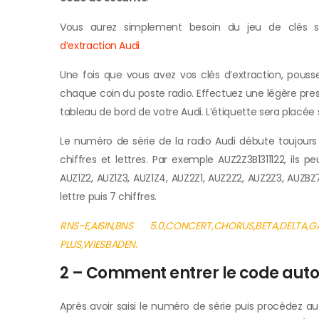
Vous aurez simplement besoin du jeu de clés sui
d’extraction Audi
Une fois que vous avez vos clés d’extraction, pousse
chaque coin du poste radio. Effectuez une légère pres
tableau de bord de votre Audi. L’étiquette sera placée su
Le numéro de série de la radio Audi débute toujour
chiffres et lettres. Par exemple AUZ2Z3B1311122, ils
AUZ1Z2, AUZ1Z3, AUZ1Z4, AUZ2Z1, AUZ2Z2, AUZ2Z3, AUZBZ
lettre puis 7 chiffres.
RNS-E,AISIN,BNS 5.0,CONCERT,CHORUS,BETA,DELT
PLUS,WIESBADEN.
2 – Comment entrer le code auto
Après avoir saisi le numéro de série puis procédez a