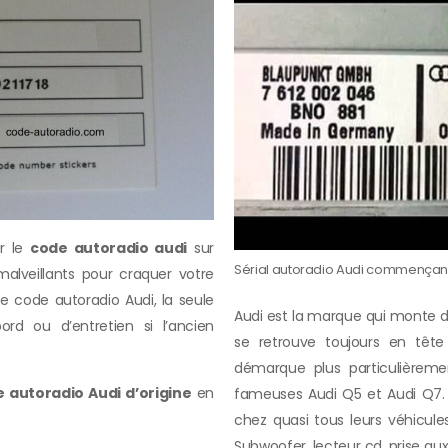
r le
code autoradio audi
sur
Sérial autoradio Audi commençan
malveillants pour craquer votre
le code autoradio Audi, la seule
Audi est la marque qui monte 
rd ou d’entretien si l’ancien
se retrouve toujours en têt
démarque plus particulièreme
 autoradio Audi d’origine
en
fameuses Audi Q5 et Audi Q7. Fi
chez quasi tous leurs véhicules
Subwoofer, lecteur cd, prise au