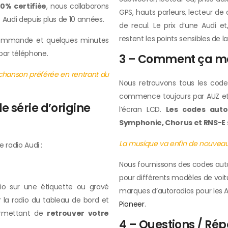
00% certifiée
, nous collaborons
GPS, hauts parleurs, lecteur de
 Audi depuis plus de 10 années.
de recul. Le prix d’une Audi e
restent les points sensibles de 
 commande et quelques minutes
par téléphone.
3 – Comment ça ma
 chanson préférée en rentrant du
Nous retrouvons tous les codes
commence toujours par AUZ et s
 série d’origine
l’écran LCD.
Les codes autor
Symphonie, Chorus et RNS-E s
La musique va enfin de nouveau
e radio Audi :
Nous fournissons des codes autor
pour différents modèles de voit
dio sur une étiquette ou gravé
marques d’autoradios pour les A
r la radio du tableau de bord et
Pioneer
.
permettant de
retrouver votre
4 – Questions / Ré