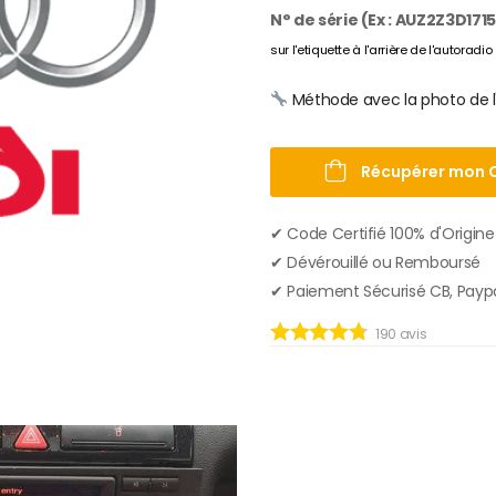
N° de série (Ex : AUZ2Z3D171
sur l'etiquette à l'arrière de l'autoradio
Méthode avec la photo de l
Récupérer mon 
✔︎ Code Certifié 100% d'Origine
✔︎ Dévérouillé ou Remboursé
✔︎ Paiement Sécurisé CB, Payp
190
avis