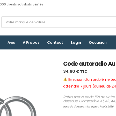
00 clients satisfaits vérifiés
Avis
A Propos
Contact
Login
Occasion
Code autoradio Au
34,90
€
TTC
En raison d’un problème te
atteindre 7 jours (au lieu de 
Retrouver le code PIN de votre 
dessous. Compatible A1, A3, A4,
Base de données mise à jour : 7 août 2026