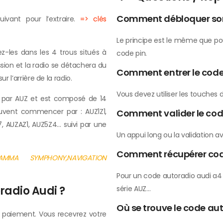
Comment débloquer son 
vant pour l’extraire.
=> clés
Le principe est le même que pou
z-les dans les 4 trous situés à
code pin.
sion et la radio se détachera du
Comment entrer le code
r l’arrière de la radio.
Vous devez utiliser les touches d
s par AUZ et est composé de 14
 peuvent commencer par : AUZ1Z1,
Comment valider le cod
7, AUZAZ1, AUZ5Z4… suivi par une
Un appui long ou la validation a
Comment récupérer cod
A,GAMMA SYMPHONY,NAVIGATION
Pour un code autoradio audi 
radio Audi ?
série AUZ…
Où se trouve le code au
u paiement. Vous recevrez votre