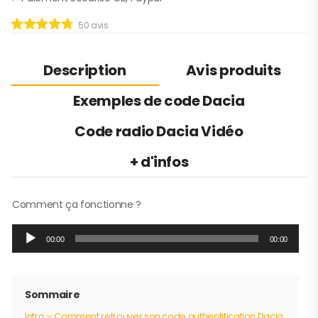
50
avis
Description
Avis produits
Exemples de code Dacia
Code radio Dacia Vidéo
+ d'infos
Comment ça fonctionne ?
Lecteur
00:00
00:00
audio
Sommaire
Intro – Comment retrouver son code authentification Dacia