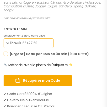
sans démontage en saisissant le numéro de série ci-dessous.
Compatible Duster, Jogger, Logan, Sandero, Spring, Dokker,
Lodgy.
Base de données mise à jour : 6 août 2026
ENTRER LE VIN
Emplacement E de la carte grise
[Urgent] Code par SMS en 30 min (
9,00
€
)
TTC
Méthode avec la photo de l'étiquette
Récupérer mon Code
✔︎ Code Certifié 100% d'Origine
✔︎ Dévérouillé ou Remboursé
✔︎ Paiement Sécurisé CB, Paypal