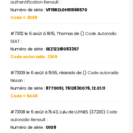
authentification Renault
:
Numéro de série :
VF15R2L0H51566570
Code = 3068
#73112 le 6 août à 18:15, Thomas de ()
Code Autoradio
SEAT
:
Numéro de série :
SEZ1Z2I8083357
Code autoradio : 1309
#73109 le 6 août à 15:55, nkarado de ()
Code autoradio
Nissan
:
Numéro de série :
8770051, 7612830076, 12.01.11
Code = 6446
#73108 le 6 août à 15:43, Lulu de LUYNES (37230)
Code
autoradio Renault
:
Numéro de série :
G109