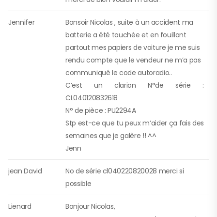
Jennifer
Bonsoir Nicolas , suite à un accident ma
batterie a été touchée et en fouillant
partout mes papiers de voiture je me suis
rendu compte que le vendeur ne m’a pas
communiqué le code autoradio..
C’est un clarion N°de série :
CL040120832618
N° de pièce : PU2294A
Stp est-ce que tu peux m’aider ça fais des
semaines que je galère !! ^^
Jenn
jean David
No de série cl040220820028 merci si
possible
Lienard
Bonjour Nicolas,