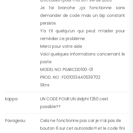
d’occasion pour ma 307 sw de 2005.
Je l’ai branche ,ça fonctionne sans
demander de code mais un bip constant
persiste.
Y’a t’il quelqu’un qui peut m’aider pour
remédier ce problème
Merci pour votre aide
Voici quelques informations concernant le
poste
MODEL NO: PSARCDD100-01
PROD. NO : FD01033440539702
Sltns
kappa
UN CODE POUR UN delphi f250 cest
possible??
Pavageau
Cela ne fonctionne pas car je n’ai pas de
bouton 6 sur cet autoradio!!! et le code fini