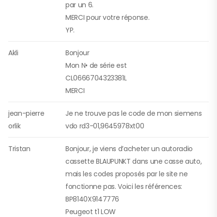
par un 6.
MERCI pour votre réponse.
YP.
Akli
Bonjour
Mon N• de série est
CL0666704323381L
MERCI
jean-pierre
Je ne trouve pas le code de mon siemens
orlik
vdo rd3-01,9645978xt00
Tristan
Bonjour, je viens d’acheter un autoradio
cassette BLAUPUNKT dans une casse auto,
mais les codes proposés par le site ne
fonctionne pas. Voici les références:
BP8140X9147776
Peugeot t1 LOW