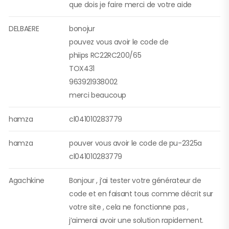
que dois je faire merci de votre aide
DELBAERE
bonojur
pouvez vous avoir le code de
phiips RC22RC200/65
TOX431
963921938002
merci beaucoup
hamza
cl041010283779
hamza
pouver vous avoir le code de pu-2325a
cl041010283779
Agachkine
Bonjour , j’ai tester votre générateur de
code et en faisant tous comme décrit sur
votre site , cela ne fonctionne pas ,
j’aimerai avoir une solution rapidement.