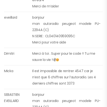
erreur4
Merci de m’aider
eveillard
bonjour
mon autoradio peugeot modele PU-
2294A (C)
N SERIE : CL040140959095C
Merci pour votre aide
Dimitri
Merci à toi . Super pour le code !! Tu me
sauve la vie !!
✌
Micka
Il est impossible de rentrer 4547 car je
n’est que 6 chiffres sur l’autoradio. Les 4
derniers chiffres sont 3373
SEBASTIEN
bonjour
EVEILLARD
mon autoradio peugeot modele PU-