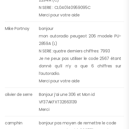
2294A (C)
N SERIE : CL040140959095C
Merci pour votre aide
Mike Portnoy
bonjour
mon autoradio peugeot 206 modele PU-
2859A (L)
N SERIE :quatre derniers chiffres: 7993
Je ne peux pas utiliser le code 2567 étant
donné qu’il n’y a que 6 chiffres sur
l’autoradio.
Merci pour votre aide
olivier de serre
Bonjour j’ai une 306 et Mon id
VF37AKFXT32663139
Merci
camphin
bonjour pas moyen de remettre le code