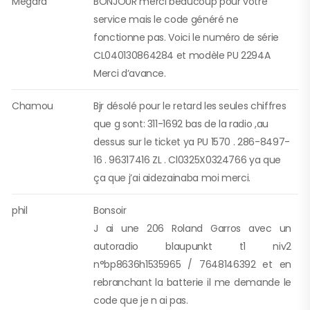
Megard
BONJOUR merci beaucoup pour votre
service mais le code généré ne
fonctionne pas. Voici le numéro de série
CL040130864284 et modèle PU 2294A
Merci d’avance.
Chamou
Bjr désolé pour le retard les seules chiffres
que g sont: 311-1692 bas de la radio ,au
dessus sur le ticket ya PU 1570 . 286-8497-
16 . 96317416 ZL . Cl0325X0324766 ya que
ça que j’ai aidezainaba moi merci.
phil
Bonsoir
J ai une 206 Roland Garros avec un
autoradio blaupunkt t1 niv2
n°bp8636h1535965 / 7648146392 et en
rebranchant la batterie il me demande le
code que je n ai pas.