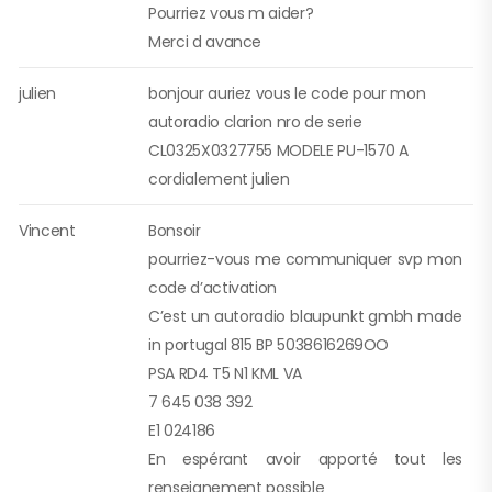
Pourriez vous m aider?
Merci d avance
julien
bonjour auriez vous le code pour mon
autoradio clarion nro de serie
CL0325X0327755 MODELE PU-1570 A
cordialement julien
Vincent
Bonsoir
pourriez-vous me communiquer svp mon
code d’activation
C’est un autoradio blaupunkt gmbh made
in portugal 815 BP 5038616269OO
PSA RD4 T5 N1 KML VA
7 645 038 392
E1 024186
En espérant avoir apporté tout les
renseignement possible