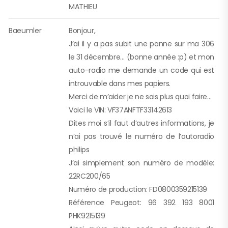
MATHIEU
Baeumler
Bonjour,
J’ai il y a pas subit une panne sur ma 306
le 31 décembre… (bonne année :p) et mon
auto-radio me demande un code qui est
introuvable dans mes papiers.
Merci de m’aider je ne sais plus quoi faire…
Voici le VIN: VF37ANFTF33142613
Dites moi s’il faut d’autres informations, je
n’ai pas trouvé le numéro de l’autoradio
philips
J’ai simplement son numéro de modèle:
22RC200/65
Numéro de production: FD0800359215139
Référence Peugeot: 96 392 193 8001
PHK9215139