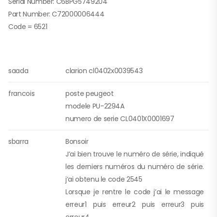
Serial Number: C6BPG5749204
Part Number: C72000006444
Code = 6521
saada
clarion cl0402x0039543
francois
poste peugeot
modele PU-2294A
numero de serie CL0401X0001697
sbarra
Bonsoir
J’ai bien trouve le numéro de série, indiqué
les derniers numéros du numéro de série.
j’ai obtenu le code 2545
Lorsque je rentre le code j’ai le message
erreur1 puis erreur2 puis erreur3 puis