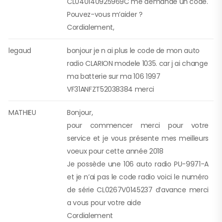
CL040140925969C me demande un code.
Pouvez-vous m’aider ?
Cordialement,
legaud
bonjour je n ai plus le code de mon auto
radio CLARION modele 1035. car j ai change
ma batterie sur ma 106 1997
VF31ANFZT52038384 merci
MATHIEU
Bonjour,
pour commencer merci pour votre
service et je vous présente mes meilleurs
voeux pour cette année 2018
Je possède une 106 auto radio PU-9971-A
et je n’ai pas le code radio voici le numéro
de série CL0267V0145237 d’avance merci
a vous pour votre aide
Cordialement