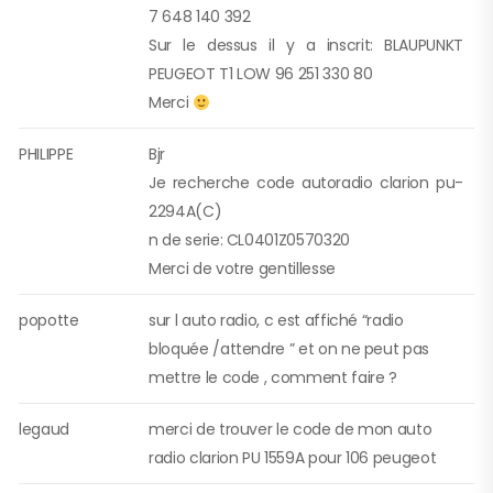
7 648 140 392
Sur le dessus il y a inscrit: BLAUPUNKT
PEUGEOT T1 LOW 96 251 330 80
Merci
PHILIPPE
Bjr
Je recherche code autoradio clarion pu-
2294A(C)
n de serie: CL0401Z0570320
Merci de votre gentillesse
popotte
sur l auto radio, c est affiché “radio
bloquée /attendre ” et on ne peut pas
mettre le code , comment faire ?
legaud
merci de trouver le code de mon auto
radio clarion PU 1559A pour 106 peugeot