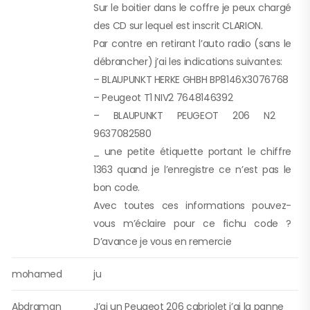
Sur le boitier dans le coffre je peux chargé
des CD sur lequel est inscrit CLARION.
Par contre en retirant l’auto radio (sans le
débrancher) j’ai les indications suivantes:
– BLAUPUNKT HERKE GHBH BP8146X3076768
– Peugeot T1 NIV2 7648146392
– BLAUPUNKT PEUGEOT 206 N2
9637082580
_ une petite étiquette portant le chiffre
1363 quand je l’enregistre ce n’est pas le
bon code.
Avec toutes ces informations pouvez-
vous m’éclaire pour ce fichu code ?
D’avance je vous en remercie
mohamed
ju
Abdraman
J’ai un Peugeot 206 cabriolet j’ai la panne