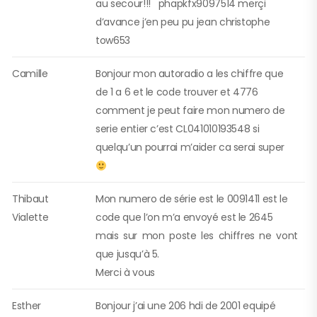
au secour!!! phapkfx9097514 merçi
d’avance j’en peu pu jean christophe
tow653
Camille
Bonjour mon autoradio a les chiffre que
de 1 a 6 et le code trouver et 4776
comment je peut faire mon numero de
serie entier c’est CL041010193548 si
quelqu’un pourrai m’aider ca serai super
Thibaut
Mon numero de série est le 0091411 est le
Vialette
code que l’on m’a envoyé est le 2645
mais sur mon poste les chiffres ne vont
que jusqu’à 5.
Merci à vous
Esther
Bonjour j’ai une 206 hdi de 2001 equipé