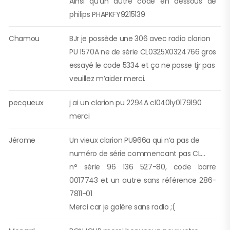
Ainsi qu’un autre code en dessous de
philips PHAPKFY9215139
Chamou
BJr je possède une 306 avec radio clarion
PU 1570A ne de série CL0325X0324766 gros
essayé le code 5334 et ça ne passe tjr pas
veuillez m’aider merci.
pecqueux
j ai un clarion pu 2294A cl0401y0179190
merci
Jérome
Un vieux clarion PU966a qui n’a pas de
numéro de série commencant pas CL…
n° série 96 136 527-80, code barre
0017743 et un autre sans référence 286-
7811-01
Merci car je galère sans radio ;(