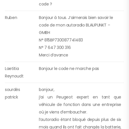
code ?
Ruben
Bonjour à tous. J’aimerais bien savoir le
code de mon autoradio BLAUPUNKT –
GMBH
N° 815BP730087741483
N° 7 647 300 316
Merci d’avance
Laetitia
Bonjour le code ne marche pas
Reynoudt
sourdès
bonjour,
patrick
j’ai un Peugeot expert en tant que
véhicule de fonction dans une entreprise
où je viens d’embaucher.
l’autoradio étant bloqué depuis plus de six
mois quand ils ont fait changés la batterie,