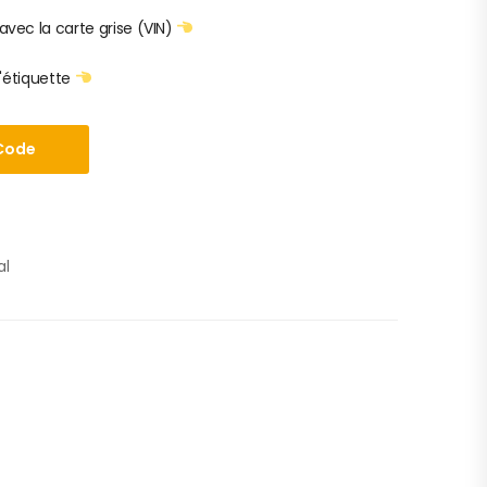
ec la carte grise (VIN)
'étiquette
Code
al