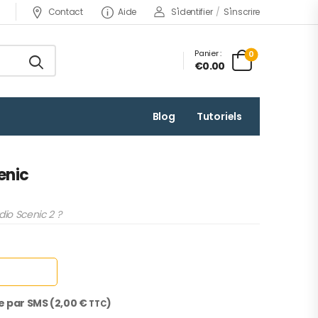
Contact
Aide
S'identifier
/
S'inscrire
Panier :
0
€0.00
Blog
Tutoriels
enic
io Scenic 2 ?
e par SMS (
2,00
€
)
TTC