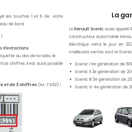
La ga
yé les touches 1 et 6 de votre
leau de bord.
Le
Renault Scenic
aussi appelé
:
constructeur automobile Renault 
électrique verra le jour en 
s d’extractions
.
meilleures ventes sont le Scenic
iquette au dos de la radio, le
s chiffres. Il est aussi possible
Scenic I 1re génération de 19
Scenic II 2e génération de 2
Scenic III 3e génération de 2
e et de 3 chiffres
(ex : F492) !
Scenic IV 4e génération de 2