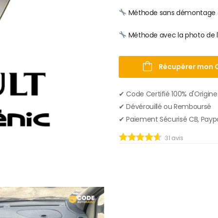
Méthode sans démontage av
Méthode avec la photo de l
Récupérer mon 
✔︎ Code Certifié 100% d'Origine
✔︎ Dévérouillé ou Remboursé
✔︎ Paiement Sécurisé CB, Payp
31
avis