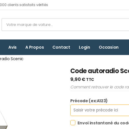
00 clients satisfaits vérifiés
Avis
A Propos
Contact
Login
Occasion
radio Scenic
Code autoradio Sc
9,90
€
TTC
Comment retrouver le code rad
Précode (ex:A123)
Envoi instantané du cod