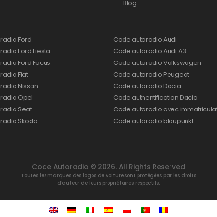
Blog
radio Ford
Code autoradio Audi
adio Ford Fiesta
Code autoradio Audi A3
radio Ford Focus
Code autoradio Volkswagen
adio Fiat
Code autoradio Peugeot
radio Nissan
Code autoradio Dacia
radio Opel
Code authentification Dacia
radio Seat
Code autoradio avec immatricula
radio Skoda
Code autoradio blaupunkt
Code Autoradio © 2026. All Rights Reserved
Toutes les marques des logos de voiture sont protégées par les droits
d'auteur de leurs propriétaires respectifs.