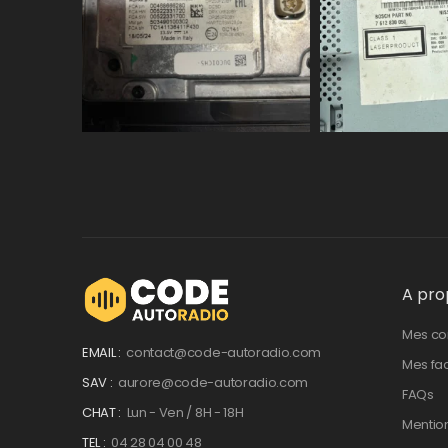
A pro
Mes c
EMAIL :
contact@code-autoradio.com
Mes fa
SAV :
aurore@code-autoradio.com
FAQs
CHAT :
Lun - Ven / 8H - 18H
Mentio
TEL :
04 28 04 00 48