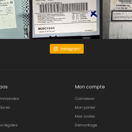
Instagram
pos
Mon compte
ommandes
Connexion
ctures
Mon panier
Mes codes
ns légales
Démontage