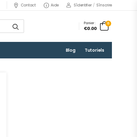
Contact
Aide
S'identifier
/
S'inscrire
Panier :
0
€0.00
Blog
Tutoriels