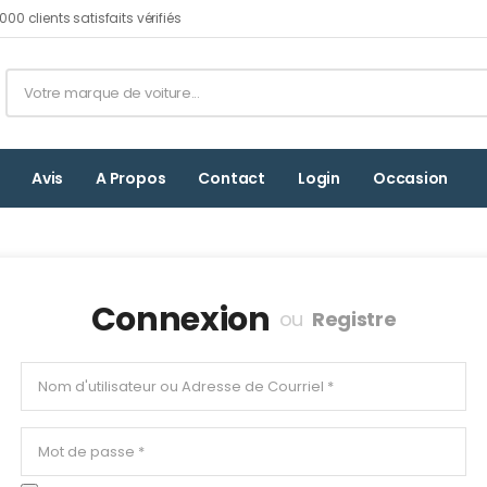
00 clients satisfaits vérifiés
Avis
A Propos
Contact
Login
Occasion
Connexion
ou
Registre
I agree to the
politique de confidentialité