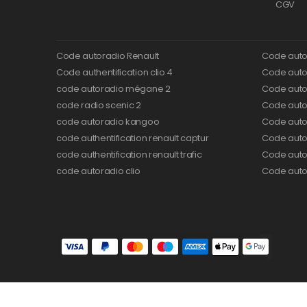
CGV
Code autoradio Renault
Code auto
Code authentification clio 4
Code autor
code autoradio mégane 2
Code auto
code radio scenic 2
Code autor
code autoradio kangoo
Code auto
code authentification renault captur
Code auto
code authentification renault trafic
Code auto
code autoradio clio
Code auto