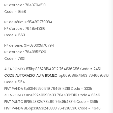
N° d’article : 7643794510
Code = 9558
N° de série: BP854391270984
N° d’article : 7648543316
Code = 1663
N° de série: GM0300X5170794
N° d’article : 7649852320
Code = 7801
ALFA ROMEO 815bp836281642912 7648362316 Code = 2451
CODE AUTORADIO ALFA ROMEO
bp669589571563 7646695316
Code = 5154
FIAT PANDA Bp631465501719 7646314316 Code = 3335
ALFA ROMEO BP439240698433 7644392316 Code = 6346
FIAT PUNTO BP854382478469 7648543316 Code = 3665
FIAT PANDA 815bp338531240833 7643385316 Code = 4646