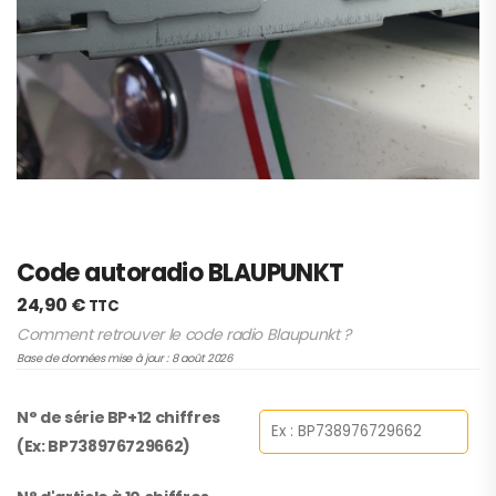
Code autoradio BLAUPUNKT
24,90
€
TTC
Comment retrouver le code radio Blaupunkt ?
Base de données mise à jour : 8 août 2026
N° de série BP+12 chiffres
(Ex: BP738976729662)