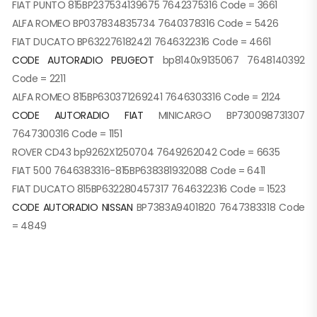
FIAT PUNTO 815BP237534139675 7642375316 Code = 3661
ALFA ROMEO BP037834835734 7640378316 Code = 5426
FIAT DUCATO BP632276182421 7646322316 Code = 4661
CODE AUTORADIO PEUGEOT
bp8140x9135067 7648140392
Code = 2211
ALFA ROMEO 815BP630371269241 7646303316 Code = 2124
CODE AUTORADIO FIAT
MINICARGO BP730098731307
7647300316 Code = 1151
ROVER CD43 bp9262X1250704 7649262042 Code = 6635
FIAT 500 7646383316-815BP638381932088 Code = 6411
FIAT DUCATO 815BP632280457317 7646322316 Code = 1523
CODE AUTORADIO NISSAN
BP7383A9401820 7647383318 Code
= 4849