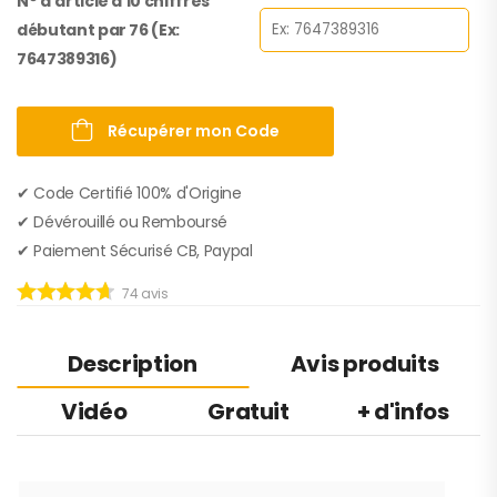
N° d'article à 10 chiffres
débutant par 76 (Ex:
7647389316)
Récupérer mon Code
✔︎ Code Certifié 100% d'Origine
✔︎ Dévérouillé ou Remboursé
✔︎ Paiement Sécurisé CB, Paypal
74
avis
Description
Avis produits
Vidéo
Gratuit
+ d'infos