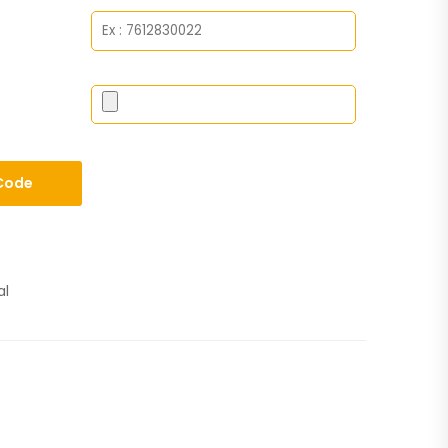
Code
al