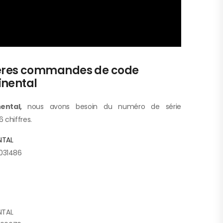
ières commandes de code
inental
nental,
nous avons besoin du numéro de série
 chiffres.
NTAL
031486
NTAL