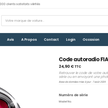
00 clients satisfaits vérifiés
Avis
A Propos
Contact
Login
Occasion
Code autoradio FI
24,90
€
TTC
Retrouver le code de votre aut
série ou en envoyant une photo
Base de données mise à jour : 7 août 2026
Numéro de série
Model No.