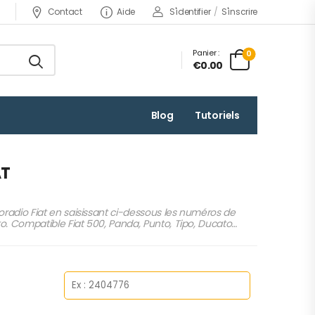
Contact
Aide
S'identifier
/
S'inscrire
Panier :
0
€0.00
Blog
Tutoriels
AT
oradio Fiat en saisissant ci-dessous les numéros de
. Compatible Fiat 500, Panda, Punto, Tipo, Ducato…