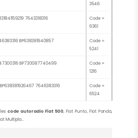
3546
331841159219 7643318316
Code =
6361
46383316 BP638381940857
Code =
5241
47300316 BP730087740499
Code =
1216
5BP638381926467 7646383316
Code =
6524
 les
code autoradio Fiat 500
, Fiat Punto, Fiat Panda,
iat Multipla…