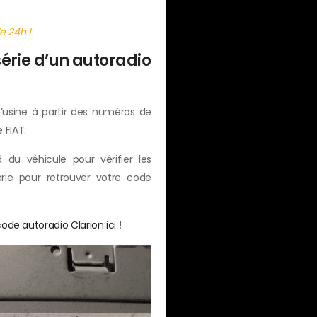
e 24h !
érie d’un autoradio
d’usine à partir des numéros de
 FIAT.
 du véhicule pour vérifier les
rie pour retrouver votre code
de autoradio Clarion ici
!