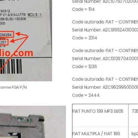
Serial Number: A2C1075070200
Code = 1114
Code autoradio FIAT – CONTINE
Serial Number: A2C91952401000
Code = 2314
Code autoradio FIAT – CONTINE
Serial Number: A2C13129704000
Code = 1236
Code autoradio FIAT – CONTINE
Serial Number: A2C9629950000
a forme FGA P/N
Code = 2444
FIAT PUNTO 199 MP3 SB05
73
FIAT MULTIPLA / FIAT 186
bp