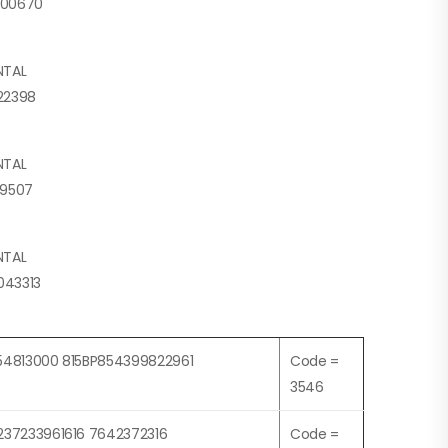
000670
NTAL
22398
NTAL
19507
NTAL
043313
54813000 815BP854399822961
Code =
3546
237233961616 7642372316
Code =