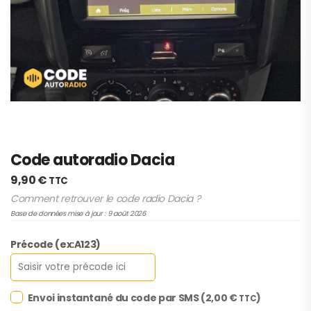
Code autoradio Dacia
9,90
€
TTC
Comment retrouver le code radio Dacia ?
Base de données mise à jour : 9 août 2026
Précode (ex:A123)
Envoi instantané du code par SMS (
2,00
€
)
TTC