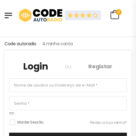
0
Code autoradio
»
A minha conta
Login
ou
Registar
I concordar com o
política de privacidade
Manter Sessão
Perdeu a sua senha?