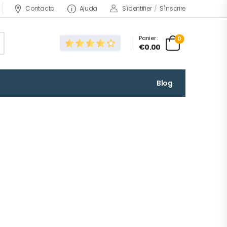
Contacto
Ajuda
S'identifier
/
S'inscrire
Panier :
0
€0.00
Blog