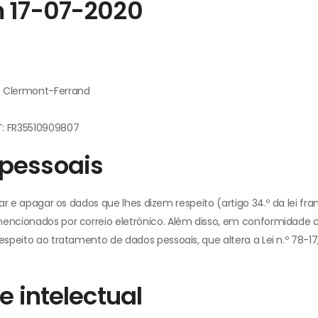
m 17-07-2020
0 Clermont-Ferrand
T: FR35510909807
pessoais
icar e apagar os dados que lhes dizem respeito (artigo 34.º da lei f
mencionados por correio eletrónico. Além disso, em conformidade c
espeito ao tratamento de dados pessoais, que altera a Lei n.º 78-17, 
e intelectual