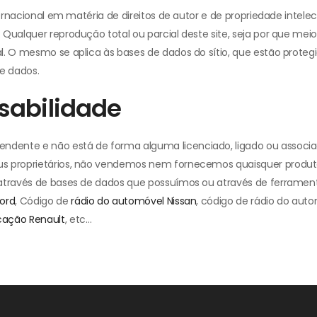
ternacional em matéria de direitos de autor e de propriedade intele
Qualquer reprodução total ou parcial deste site, seja por que meio f
. O mesmo se aplica às bases de dados do sítio, que estão protegid
de dados.
sabilidade
dente e não está de forma alguma licenciado, ligado ou associad
us proprietários, não vendemos nem fornecemos quaisquer produt
 através de bases de dados que possuímos ou através de ferrament
ord
, Código de
rádio do automóvel Nissan
, código de rádio do aut
cação Renault
, etc…