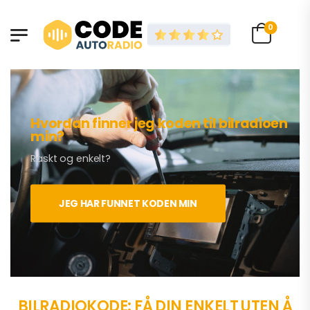
0
Hvordan finner jeg koden til bilradioen
min?
Raskt og enkelt?
JEG HAR FUNNET KODEN MIN
BILRADIOKODE: FÅ DIN ENKELT UTEN Å