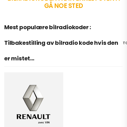
GÅ NOE STED
Mest populære bilradiokoder :
Tilbakestilling av bilradio kode hvis den
T
er mistet…