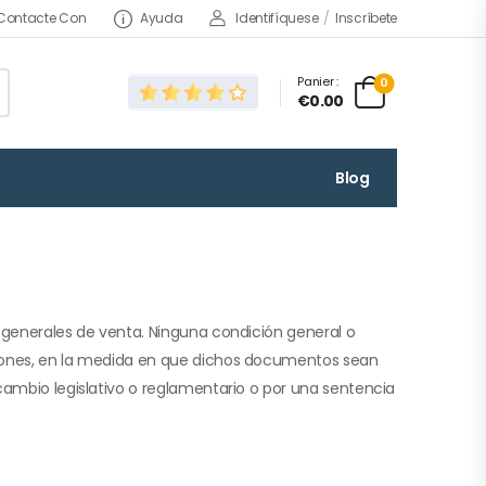
Contacte Con
Ayuda
Identifíquese
/
Inscríbete
Panier :
0
€0.00
Blog
s generales de venta. Ninguna condición general o
iciones, en la medida en que dichos documentos sean
cambio legislativo o reglamentario o por una sentencia