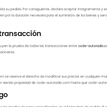
lida su pedido. Por consiguiente, declara aceptar íntegramente y s
 por la duración necesaria para el suministro de los bienes y servic
 transacción
yen la prueba de todas las transacciones entre
code-autoradio.
nancieras.
com se reserva el derecho de modificar sus precios en cualquier m
rán siendo propiedad de code-autoradio.com hasta que code-autor
ago
dos los medios de pago especificados en el formulario de pedido. E