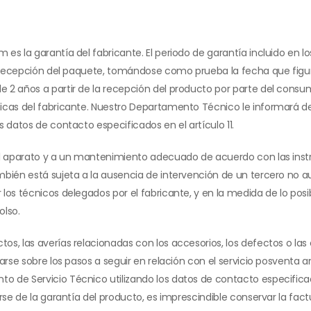
s la garantía del fabricante. El periodo de garantía incluido en los
de recepción del paquete, tomándose como prueba la fecha que figu
2 años a partir de la recepción del producto por parte del consumid
icas del fabricante. Nuestro Departamento Técnico le informará de
 datos de contacto especificados en el artículo 11.
el aparato y a un mantenimiento adecuado de acuerdo con las instr
bién está sujeta a la ausencia de intervención de un tercero no aut
 los técnicos delegados por el fabricante, y en la medida de lo po
olso.
os, las averías relacionadas con los accesorios, los defectos o l
arse sobre los pasos a seguir en relación con el servicio posventa 
de Servicio Técnico utilizando los datos de contacto especificados 
arse de la garantía del producto, es imprescindible conservar la fa