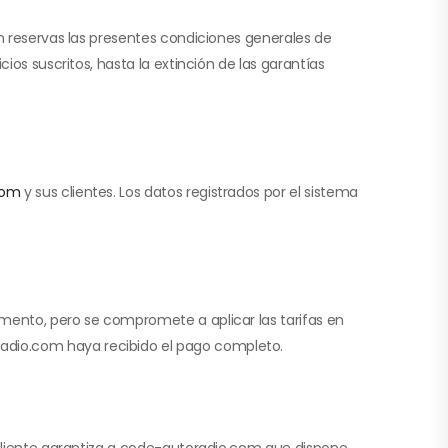
in reservas las presentes condiciones generales de
ios suscritos, hasta la extinción de las garantías
com
y sus clientes. Los datos registrados por el sistema
omento, pero se compromete a aplicar las tarifas en
adio.com haya recibido el pago completo.
l cliente garantiza a code-autoradio.com que dispone