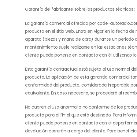
Garantía del fabricante sobre los productos técnicos :
La garantía comercial ofrecida por code-autoradio.com e
producto en el sitio web. Entra en vigor en la fecha 
aparato (piezas y mano de obra) durante un periodo de 
mantenimiento suele realizarse en las estaciones técn
cliente puede ponerse en contacto con él utilizando los
Esta garantía contractual está sujeta al uso normal d
producto. La aplicación de esta garantía comercial tam
conformidad del producto, considerada irreparable por
equivalente. En caso necesario, se procederá al reemb
No cubren el uso anormal o no conforme de los product
producto para el fin al que está destinado. Para inform
cliente puede ponerse en contacto con el departamento 
devolución correrán a cargo del cliente. Para benefici