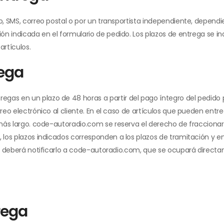
o, SMS, correo postal o por un transportista independiente, dependi
ción indicada en el formulario de pedido. Los plazos de entrega se
artículos.
rega
as en un plazo de 48 horas a partir del pago íntegro del pedido po
rreo electrónico al cliente. En el caso de artículos que pueden entr
o más largo. code-autoradio.com se reserva el derecho de fraccionar
 los plazos indicados corresponden a los plazos de tramitación y ent
do, deberá notificarlo a code-autoradio.com, que se ocupará directam
rega