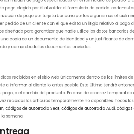
o de pago elegido por él al validar el formulario de pedido. code-a
ización de pago por tarjeta bancaria por los organismos oficialm
r pedido de un cliente con el que exista un litigio relativo al pag
 diseñado para garantizar que nadie utilice los datos bancarios d
nvíe una copia de un documento de identidad y un justificante de do
ecibido y comprobado los documentos enviados.
d
s recibidos en el sitio web únicamente dentro de los límites de la
a informar al cliente lo antes posible. Este último tendrá entonce
 pago, o el cambio del producto. En caso de escasez temporal de ex
a vez recibidos los artículos temporalmente no disponibles. Todos 
an
,
códigos de autorradio Seat
,
códigos de autorradio Audi
,
códigos 
 a la semana.
entrega