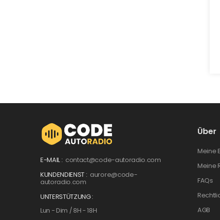
Über
Meine 
E-MAIL :
contact@code-autoradio.com
Meine 
KUNDENDIENST :
aurore@code-
FAQs
autoradio.com
Rechtli
UNTERSTÜTZUNG :
AGB
Lun - Dim / 8H - 18H