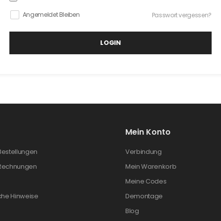
Angemeldet Bleiben
Passwort vergessen?
LOGIN
Mein Konto
Bestellungen
Verbindung
Rechnungen
Mein Warenkorb
Meine Codes
che Hinweise
Demontage
Blog