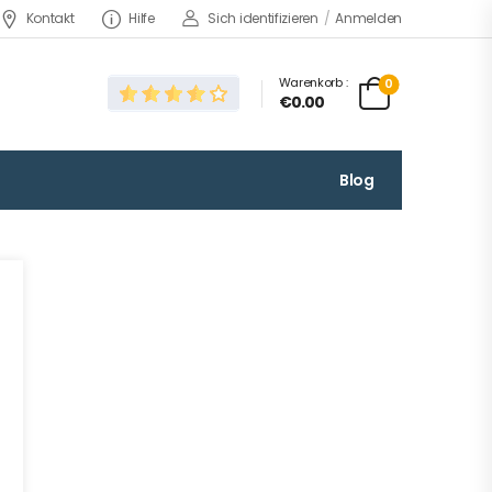
Kontakt
Hilfe
Sich identifizieren
/
Anmelden
Warenkorb :
0
€0.00
Blog