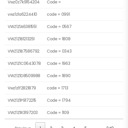
Vwz0z7k9154204
Code =
vwz1z1a6224410
code = 0991
VWZ1Z1A6381551
Code = 0567
VWZ1Z1B1213251
Code = 1808
VWZ1Z1B7586792
Code = 0343
VWZ1Z1C0643078
Code = 1963
VWZ1Z1D8509988
Code = 1890
Vwz1z1f2821879
code = 1713
VWZ1Z1P9172215
Code = 1794
VWZ1Z1R3197203
Code = 1109