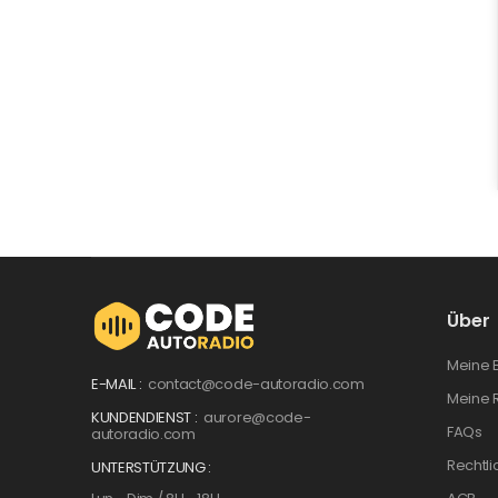
Über
Meine 
E-MAIL :
contact@code-autoradio.com
Meine 
KUNDENDIENST :
aurore@code-
FAQs
autoradio.com
Rechtli
UNTERSTÜTZUNG :