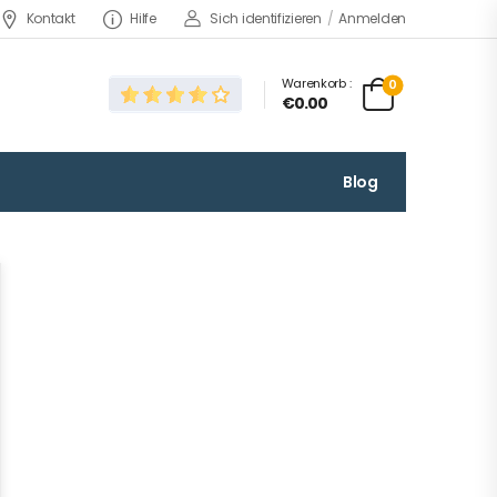
Kontakt
Hilfe
Sich identifizieren
/
Anmelden
Warenkorb :
0
€0.00
Blog