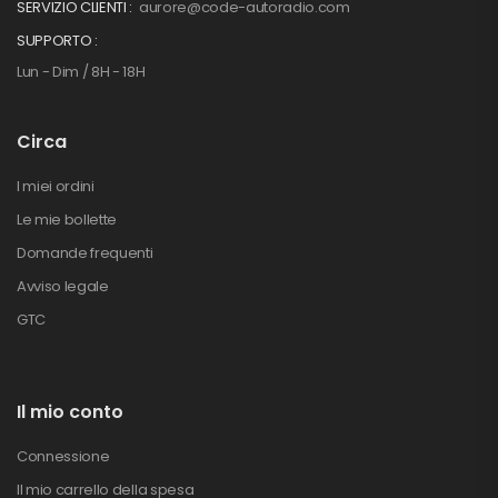
SERVIZIO CLIENTI :
aurore@code-autoradio.com
SUPPORTO :
Lun - Dim / 8H - 18H
Circa
I miei ordini
Le mie bollette
Domande frequenti
Avviso legale
GTC
Il mio conto
Connessione
Il mio carrello della spesa