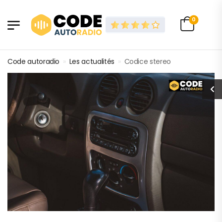
0
Code autoradio
»
Les actualités
»
Codice stereo