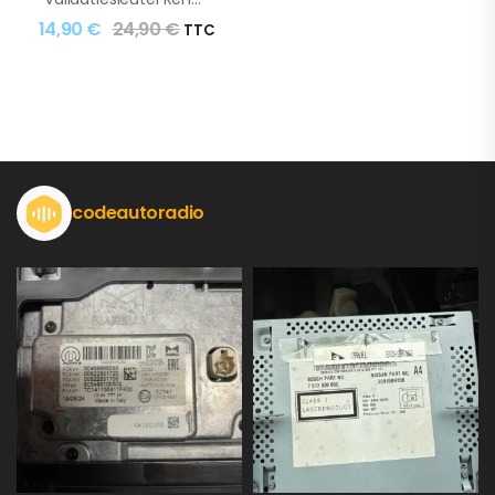
14,90
€
24,90
€
TTC
codeautoradio