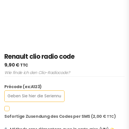
Renault clio radio code
9,90
€
TTC
Wie finde ich den Clio-Radiocode?
Précode (ex:A123)
Sofortige Zusendung des Codes per SMS (
2,00
€
)
TTC