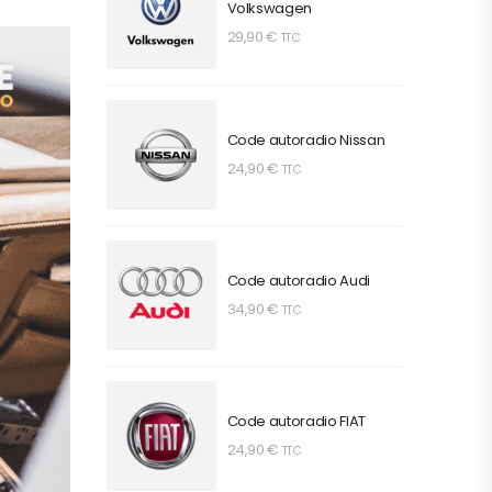
Volkswagen
29,90
€
TTC
Code autoradio Nissan
24,90
€
TTC
Code autoradio Audi
34,90
€
TTC
Code autoradio FIAT
24,90
€
TTC