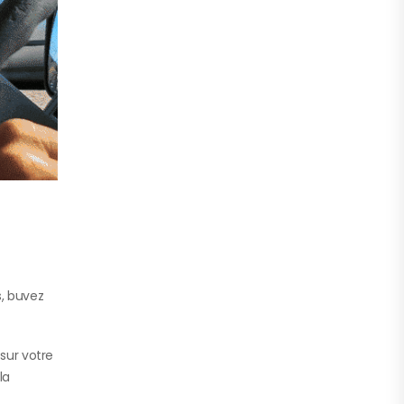
s, buvez
 sur votre
la