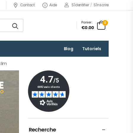
Contact
Aide
S'identifier
/
S'inscrire
Panier :
0
€0.00
Blog
Tutoriels
 clim
Recherche