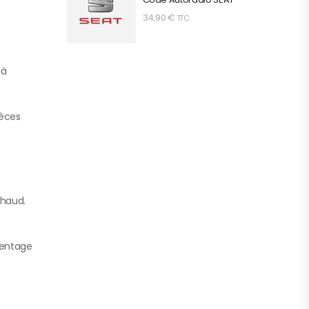
34,90
€
TTC
 à
ièces
chaud.
rcentage