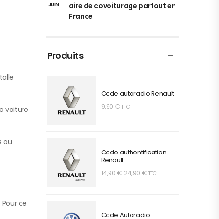
aire de covoiturage partout en
JUIN
France
Produits
talle
Code autoradio Renault
9,90
€
TTC
e voiture
s ou
Code authentification
Renault
14,90
€
24,90
€
TTC
. Pour ce
Code Autoradio