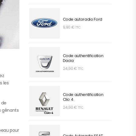
Code autoradio Ford
9,90
€
TTC
Code authentification
Dacia
24,90
€
TTC
vez
s les
Code authentification
Clio 4
t de
24,90
€
TTC
ts gênants
apeau pour
Code Autoradio SEAT