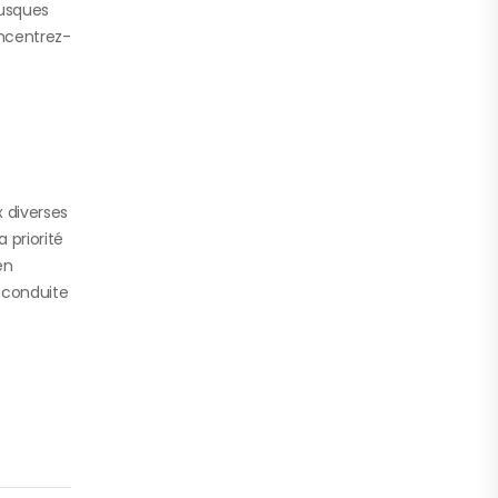
rusques
oncentrez-
 diverses
 priorité
en
e conduite