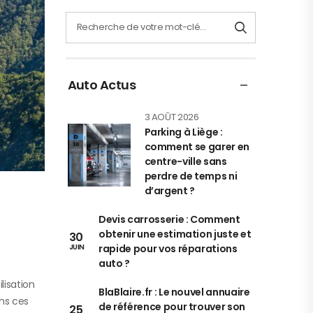
Auto Actus
3 AOÛT 2026
Parking à Liège :
comment se garer en
centre-ville sans
perdre de temps ni
d’argent ?
Devis carrosserie : Comment
obtenir une estimation juste et
30
rapide pour vos réparations
JUIN
auto ?
lisation
BlaBlaire.fr : Le nouvel annuaire
ans ces
de référence pour trouver son
25