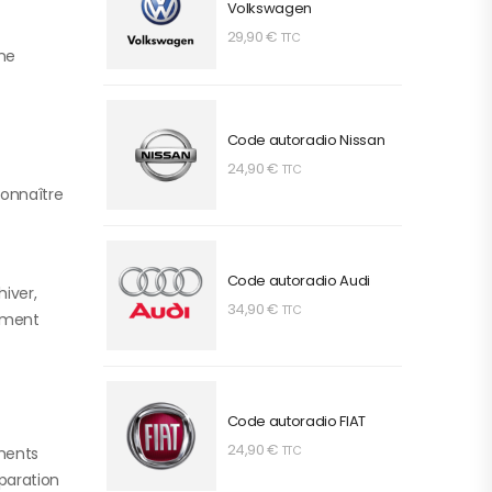
Volkswagen
29,90
€
TTC
une
Code autoradio Nissan
24,90
€
TTC
connaître
Code autoradio Audi
hiver,
34,90
€
TTC
lement
Code autoradio FIAT
24,90
€
TTC
ements
paration