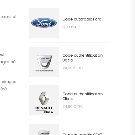
aires et
Code autoradio Ford
9,90
€
TTC
est
Code authentification
Dacia
sages où
24,90
€
TTC
s virages
péré
Code authentification
Clio 4
24,90
€
TTC
Code Autoradio SEAT