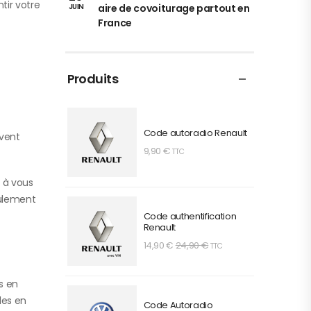
tir votre
aire de covoiturage partout en
JUIN
France
Produits
Code autoradio Renault
uvent
9,90
€
TTC
t à vous
eulement
Code authentification
Renault
14,90
€
24,90
€
TTC
s en
les en
Code Autoradio