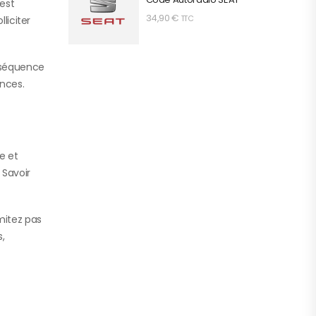
 est
34,90
€
TTC
liciter
onséquence
ences.
e et
 Savoir
imitez pas
,