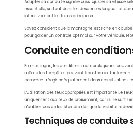
Adapter sa conduite signifie aussi ajuster sa vitesse se
essentielle, surtout dans les descentes longues et abrupt
intensivement les freins principaux.
Soyez conscient que la montagne est riche en courbes
pour garder un contrôle optimal sur votre véhicule. N
Conduite en conditions
En montagne, les conditions météorologiques peuvent 
même les tempêtes peuvent transformer facilement un
comment réagir adéquatement dans ces situations est
L’utilisation des feux appropriés est importante. Le feux 
uniquement aux feux de croisement, car ils ne suffise
n’oubliez pas de les éteindre dès que la visibilité rede
Techniques de conduite s