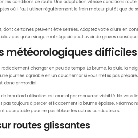
lon les conditions de route. Une adaptation vitesse conditions route
es où il faut utiliser régulièrement le frein moteur plutôt que de sol
, dont certaines peuvent être serrées. Adaptez votre allure en c
’oubliez pas qu’un virage mal négocié peut avoir de graves conséqu
 météorologiques difficiles
radicalement changer en peu de temps. La brume, la pluie, la neig
e journée agréable en un cauchemar si vous n’êtes pas préparé.
 donc primordial.
de brouillard utilisation est crucial par mauvaise visibilité. Ne vous l
nt pas toujours à percer efficacement la brume épaisse. Néanmoins
vient acceptable pour ne pas éblouir les autres conducteurs.
ur routes glissantes