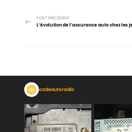
POST PRÉCÉDENT
codeautoradio