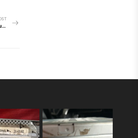
OST
L’importance des sons en voiture : réglage auto radio, signaux à reconnaître et sécurité routière