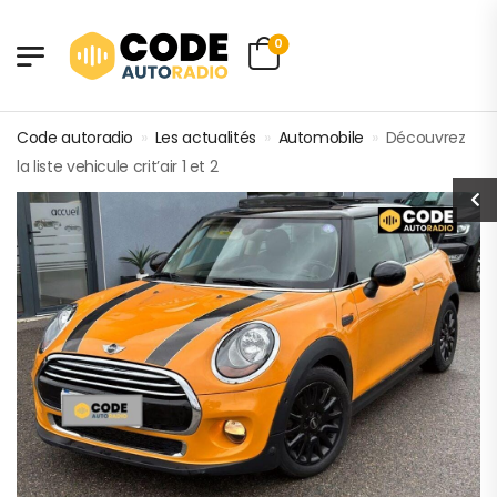
0
Code autoradio
»
Les actualités
»
Automobile
»
Découvrez
la liste vehicule crit’air 1 et 2