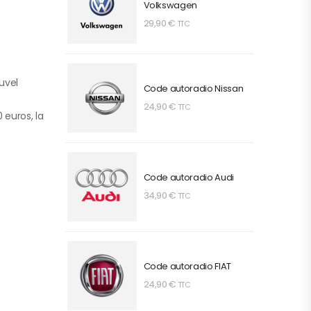
Volkswagen
29,90
€
TTC
uvel
Code autoradio Nissan
24,90
€
TTC
 euros, la
Code autoradio Audi
34,90
€
TTC
Code autoradio FIAT
24,90
€
TTC