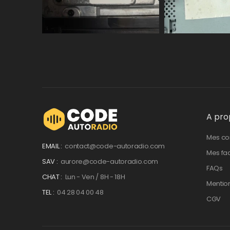
A pro
Mes c
EMAIL :
contact@code-autoradio.com
Mes fa
SAV :
aurore@code-autoradio.com
FAQs
CHAT :
Lun - Ven / 8H - 18H
Mentio
TEL :
04 28 04 00 48
CGV