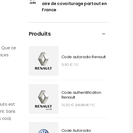
aire de covoiturage partout en
JUIN
France
Produits
e. Que ce
ences
Code autoradio Renault
9,90
€
TTC
Code authentification
Renault
auto est
14,90
€
24,90
€
TTC
nt. Sans
 cool,
Code Autoradio