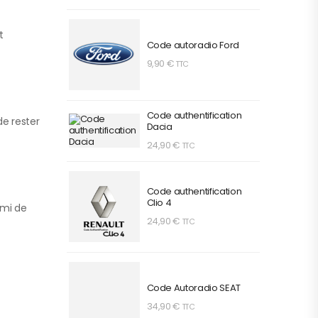
t
Code autoradio Ford
9,90
€
TTC
Code authentification
de rester
Dacia
24,90
€
TTC
Code authentification
Clio 4
ami de
24,90
€
TTC
Code Autoradio SEAT
34,90
€
TTC