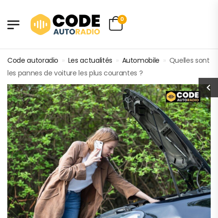
0
Code autoradio
»
Les actualités
»
Automobile
»
Quelles sont
les pannes de voiture les plus courantes ?