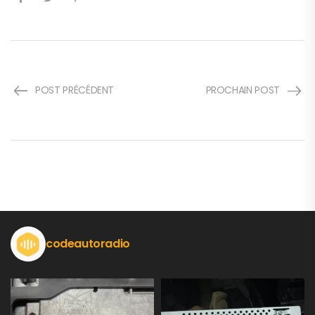
POST PRÉCÉDENT
PROCHAIN POST
codeautoradio