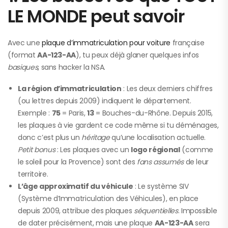
LE MONDE peut savoir
Avec une
plaque d’immatriculation pour voiture
française
(format
AA-123-AA
), tu peux déjà glaner quelques infos
basiques
, sans hacker la NSA.
La région d’immatriculation
: Les deux derniers chiffres
(ou lettres depuis 2009) indiquent le département.
Exemple :
75
= Paris,
13
= Bouches-du-Rhône. Depuis 2015,
les plaques à vie gardent ce code même si tu déménages,
donc c’est plus un
héritage
qu’une localisation actuelle.
Petit bonus
: Les plaques avec un
logo régional
(comme
le soleil pour la Provence) sont des
fans assumés
de leur
territoire.
L’âge approximatif du véhicule
: Le système SIV
(Système d’Immatriculation des Véhicules), en place
depuis 2009, attribue des plaques
séquentielles
. Impossible
de dater précisément, mais une plaque
AA-123-AA
sera