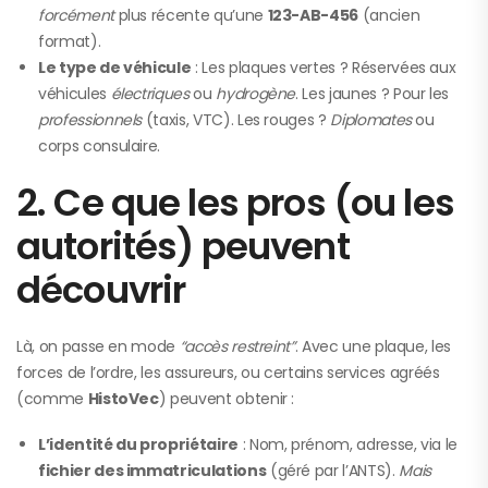
forcément
plus récente qu’une
123-AB-456
(ancien
format).
Le type de véhicule
: Les plaques vertes ? Réservées aux
véhicules
électriques
ou
hydrogène
. Les jaunes ? Pour les
professionnels
(taxis, VTC). Les rouges ?
Diplomates
ou
corps consulaire.
2. Ce que les pros (ou les
autorités) peuvent
découvrir
Là, on passe en mode
“accès restreint”
. Avec une plaque, les
forces de l’ordre, les assureurs, ou certains services agréés
(comme
HistoVec
) peuvent obtenir :
L’identité du propriétaire
: Nom, prénom, adresse, via le
fichier des immatriculations
(géré par l’ANTS).
Mais