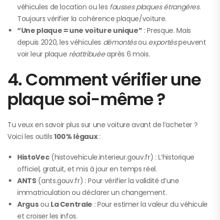
véhicules de location ou les
fausses plaques étrangères
.
Toujours vérifier la cohérence plaque/voiture.
“Une plaque = une voiture unique”
: Presque. Mais
depuis 2020, les véhicules
démontés
ou
exportés
peuvent
voir leur plaque
réattribuée
après 6 mois.
4. Comment vérifier une
plaque soi-même ?
Tu veux en savoir plus sur une voiture avant de l’acheter ?
Voici les outils
100% légaux
:
HistoVec
(histovehicule.interieur.gouv.fr) : L’historique
officiel, gratuit, et mis à jour en temps réel.
ANTS
(ants.gouv.fr) : Pour vérifier la validité d’une
immatriculation ou déclarer un changement.
Argus
ou
La Centrale
: Pour estimer la valeur du véhicule
et croiser les infos.