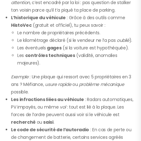
attention
, c’est encadré par la loi : pas question de stalker
ton voisin parce qu’il t’a piqué ta place de parking.
L’historique du véhicule
: Grâce à des outils comme
HistoVec
(gratuit et officiel), tu peux savoir :
Le nombre de propriétaires précédents.
Le kilométrage déclaré (si le vendeur ne l’a pas
oublié
).
Les éventuels
gages
(si la voiture est hypothéquée).
Les
contrôles techniques
(validité, anomalies
majeures).
Exemple
: Une plaque qui ressort avec 5 propriétaires en 3
ans ? Méfiance,
usure rapide
ou
problème mécanique
possible.
Les infractions liées au véhicule
: Radars automatiques,
PV impayés, ou même
vol
: tout est lié à la plaque. Les
forces de l’ordre peuvent aussi voir si le véhicule est
recherché
ou
saisi
.
Le code de sécurité de l’autoradio
: En cas de perte ou
de changement de batterie, certains services agréés