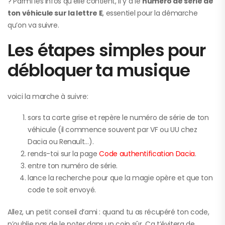
? Parmi les infos qu’elle contient, il y a le
numéro de série de
ton véhicule sur la lettre E
, essentiel pour la démarche
qu’on va suivre.
Les étapes simples pour
débloquer ta musique
voici la marche à suivre:
sors ta carte grise et repère le numéro de série de ton
véhicule (il commence souvent par VF ou UU chez
Dacia ou Renault…).
rends-toi sur la page
Code authentification Dacia
.
entre ton numéro de série.
lance la recherche pour que la magie opère et que ton
code te soit envoyé.
Allez, un petit conseil d’ami : quand tu as récupéré ton code,
n’oublie pas de le noter dans un coin sûr. Ça t’évitera de