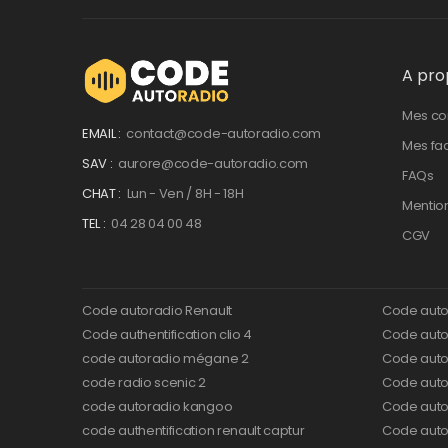
A pro
Mes c
EMAIL :
contact@code-autoradio.com
Mes fa
SAV :
aurore@code-autoradio.com
FAQs
CHAT :
Lun - Ven / 8H - 18H
Mentio
TEL :
04 28 04 00 48
CGV
Code autoradio Renault
Code auto
Code authentification clio 4
Code autor
code autoradio mégane 2
Code auto
code radio scenic 2
Code autor
code autoradio kangoo
Code auto
code authentification renault captur
Code auto