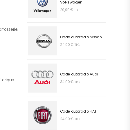
Volkswagen
29,90
€
TTC
rrosserie,
Code autoradio Nissan
24,90
€
TTC
Code autoradio Audi
storique
34,90
€
TTC
Code autoradio FIAT
24,90
€
TTC