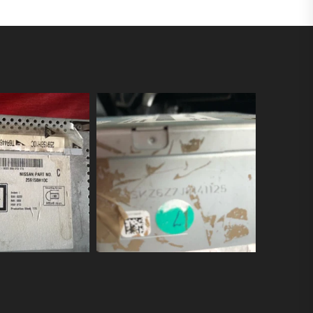
34,90
€
TTC