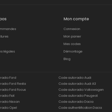
pos
Mon compte
ommandes
Connexion
ctures
Mon panier
Mes codes
ns légales
Démontage
Blog
radio Ford
Code autoradio Audi
adio Ford Fiesta
Code autoradio Audi A3
radio Ford Focus
Code autoradio Volkswagen
adio Fiat
Code autoradio Peugeot
radio Nissan
Code autoradio Dacia
radio Opel
Code authentification Dacia