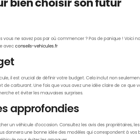
r bien choisir son futur
is vous ne savez pas par où commencer ? Pas de panique ! Voici no
ble avec
conseils-vehicules.fr
get
le, il est crucial de définir votre budget. Cela inclut non seulement
 et de carburant. Une fois que vous avez une idée claire de ce que 
erche et éviter les mauvaises surprises.
hes approfondies
rcher un véhicule d’occasion. Consultez les avis des propriétaires, le
a vous donnera une bonne idée des modèles qui correspondent à vos 
 véhicule pour éviter les arnaques.