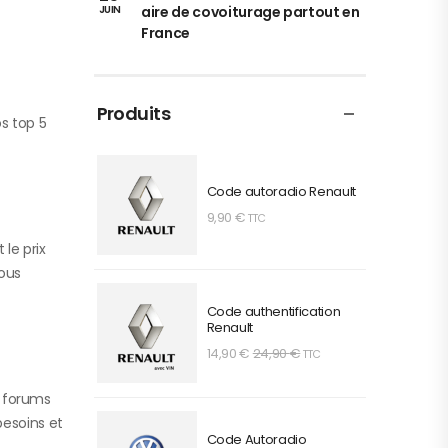
aire de covoiturage partout en
JUIN
France
Produits
s top 5
Code autoradio Renault
9,90
€
TTC
 le prix
vous
Code authentification
Renault
14,90
€
24,90
€
TTC
s forums
besoins et
Code Autoradio