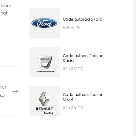
illeur
chat.
Code autoradio Ford
9,90
€
TTC
Code authentification
Dacia
24,90
€
TTC
OST
L’évolution de l’assurance auto chez les jeunes conducteurs en 2024
Code authentification
Clio 4
24,90
€
TTC
Code Autoradio SEAT