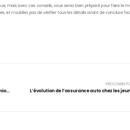
e, mais avec ces conseils, vous serez bien préparé pour faire le me
, et n’oubliez pas de vérifier tous les détails avant de conclure l’a
PROCHAIN P
Rampes LED ou barres LED pour 4×4 et camions ?