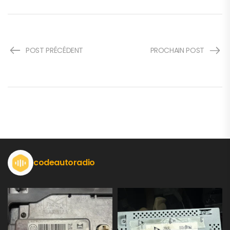
POST PRÉCÉDENT
PROCHAIN POST
codeautoradio