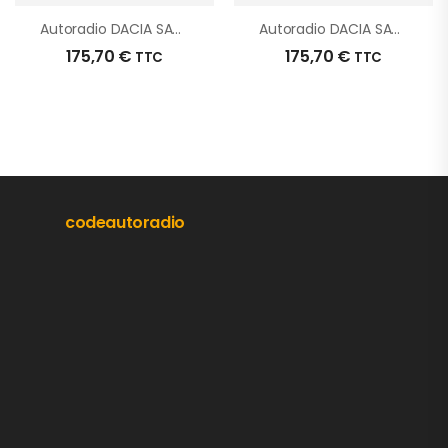
Autoradio DACIA SANDERO 2 PHASE 1 D’origine – 2014 – Occasion
Autoradio DACIA SANDERO 2 PHASE 1 D’origine – 2013 – Occasion
175,70
€
175,70
€
TTC
TTC
codeautoradio