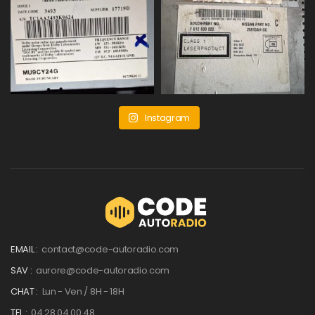
Instagram
EMAIL :
contact@code-autoradio.com
SAV :
aurore@code-autoradio.com
CHAT :
Lun - Ven / 8H - 18H
TEL :
04 28 04 00 48