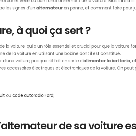
oteur et veille au bon fonctionnement de la voiture. Mais s’il est si
 les signes d’un
alternateur
en panne, et comment faire pour 
re, à quoi ça sert ?
 la voiture, qui a un rôle essentiel et crucial pour que la voiture f
e de la voiture en utilisant une bobine dont il est constitué.
’une voiture, puisque s’il fait en sorte d’
alimenter la batterie
, e
res accessoires électriques et électroniques de la voiture. On peut 
ult
ou
code autoradio Ford
;
lternateur de sa voiture es