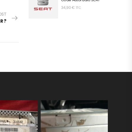
34,90
€
TTC
OST
R ?