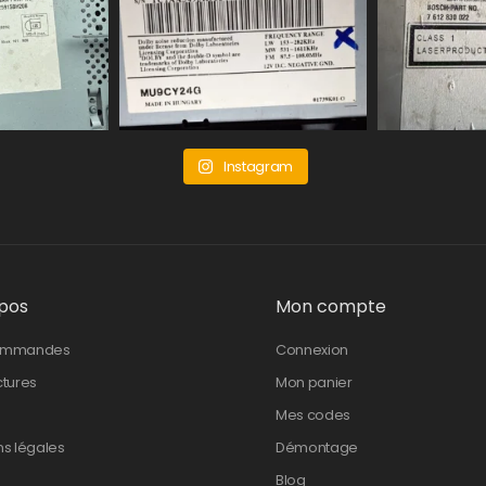
Instagram
pos
Mon compte
ommandes
Connexion
ctures
Mon panier
Mes codes
ns légales
Démontage
Blog