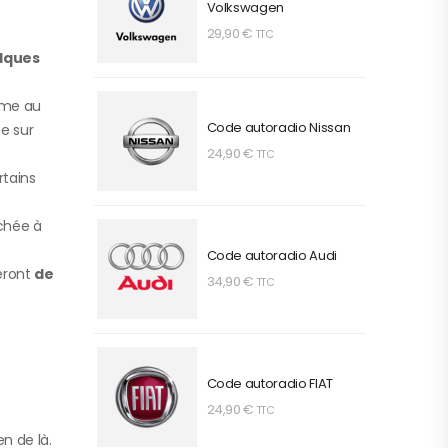
Volkswagen
29,90
€
TTC
lques
lème au
Code autoradio Nissan
me sur
24,90
€
TTC
rtains
achée à
Code autoradio Audi
seront
de
34,90
€
TTC
Code autoradio FIAT
24,90
€
TTC
n de là.