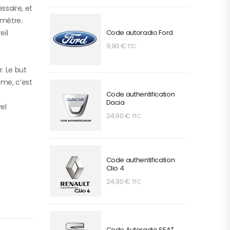
ssaire, et
imètre.
Code autoradio Ford
eil
9,90
€
TTC
. Le but
même, c’est
Code authentification
Dacia
el
24,90
€
TTC
Code authentification
Clio 4
24,90
€
TTC
Code Autoradio SEAT