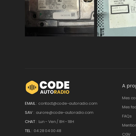
A pro
Mes c
EMAIL :
contact@code-autoradio.com
Mes fa
SAV :
aurore@code-autoradio.com
FAQs
CHAT :
Lun - Ven / 8H - 18H
Mentio
TEL :
04 28 04 00 48
CGV