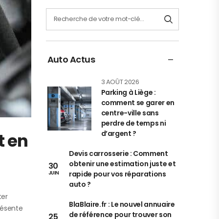
Auto Actus
3 AOÛT 2026
Parking à Liège :
comment se garer en
centre-ville sans
perdre de temps ni
d’argent ?
t en
Devis carrosserie : Comment
obtenir une estimation juste et
30
rapide pour vos réparations
JUIN
auto ?
ter
BlaBlaire.fr : Le nouvel annuaire
présente
de référence pour trouver son
25