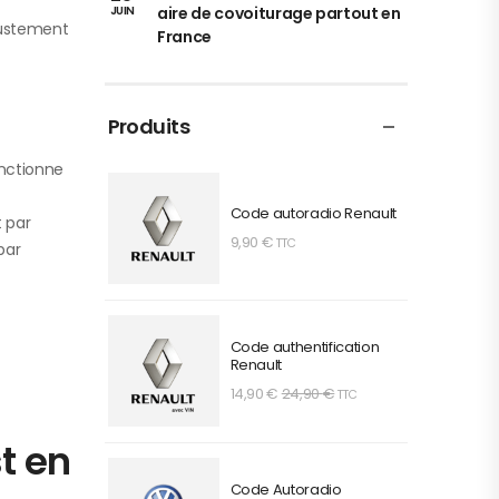
aire de covoiturage partout en
JUIN
justement
France
Produits
onctionne
Code autoradio Renault
t par
9,90
€
TTC
par
Code authentification
Renault
14,90
€
24,90
€
TTC
t en
Code Autoradio