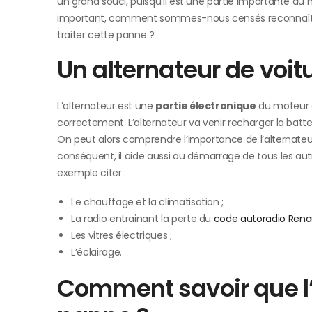
un grand souci, puisqu’il est une partie importante du m
important, comment sommes-nous censés reconnaître
traiter cette panne ?
Un alternateur de voitu
L’alternateur est une
partie électronique
du moteur de
correctement. L’alternateur va venir recharger la batteri
On peut alors comprendre l’importance de l’alternateur d
conséquent, il aide aussi au démarrage de tous les aut
exemple citer :
Le chauffage et la climatisation ;
La radio entrainant la perte du
code autoradio Rena
Les vitres électriques ;
L’éclairage.
Comment savoir que l’a