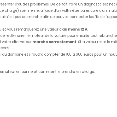
senter d’autres problèmes. De ce fait, faire un diagnostic est néce
uit de charge) soi-même, à l’aide d’un voltmètre ou encore d’un mult
r qui n’est pas en marche afin de pouvoir connecter les fils de l’appar
nu et vous remarquerez une valeur d’
au moins 12 V
.
in de redémarrer le moteur de la voiture pour ensuite tout rebrancher
si votre alternateur
marche correctement
. Si la valeur reste la 
éparé.
nnel du domaine et il faudra compter de 100 à 600 euros pour un nouv
alternateur en panne et comment le prendre en charge.