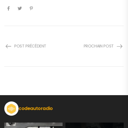
POST PRÉCÉDENT
PROCHAIN POST
codeautoradio