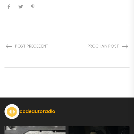
POST PRÉCÉDENT
PROCHAIN POST
codeautoradio