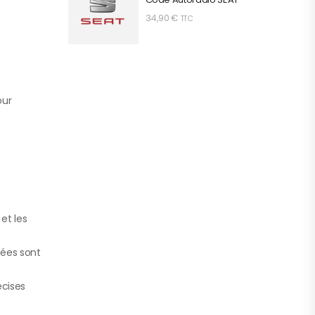
34,90
€
TTC
our
et les
tées sont
écises