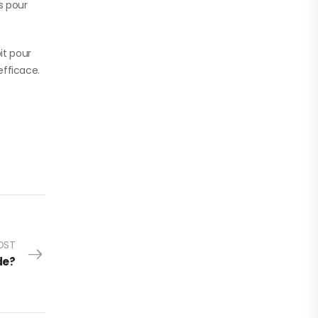
s pour
it pour
efficace.
OST
de?