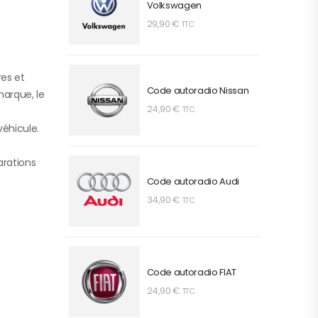
Volkswagen
29,90
€
TTC
res et
Code autoradio Nissan
marque, le
24,90
€
TTC
véhicule.
arations
Code autoradio Audi
34,90
€
TTC
Code autoradio FIAT
24,90
€
TTC