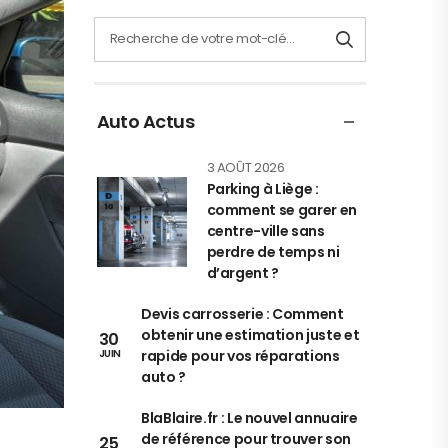
Auto Actus
3 AOÛT 2026
Parking à Liège :
comment se garer en
centre-ville sans
perdre de temps ni
d’argent ?
Devis carrosserie : Comment
obtenir une estimation juste et
30
rapide pour vos réparations
JUIN
auto ?
BlaBlaire.fr : Le nouvel annuaire
de référence pour trouver son
25