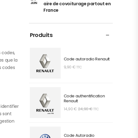
aire de covoiturage partout en
JUIN
France
Produits
s codes,
Code autoradio Renault
es que la
9,90
€
s codes
TTC
Code authentification
Renault
identifier
14,90
€
24,90
€
TTC
s sont
 gestion
Code Autoradio