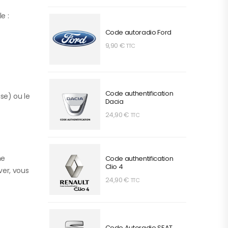
e :
Code autoradio Ford
9,90
€
TTC
Code authentification
ise) ou le
Dacia
24,90
€
TTC
ne
Code authentification
Clio 4
ver, vous
24,90
€
TTC
Code Autoradio SEAT