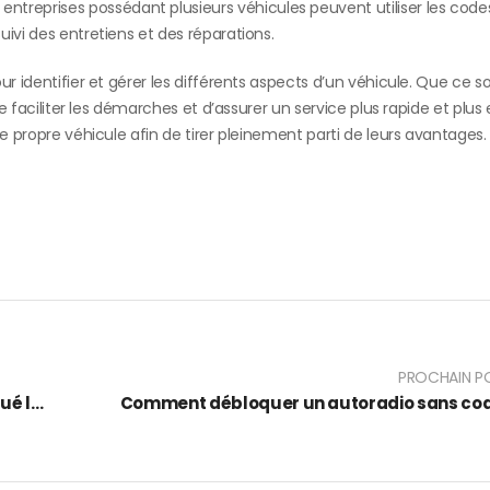
 entreprises possédant plusieurs véhicules peuvent utiliser les code
suivi des entretiens et des réparations.
r identifier et gérer les différents aspects d’un véhicule. Que ce so
de faciliter les démarches et d’assurer un service plus rapide et plus 
re propre véhicule afin de tirer pleinement parti de leurs avantages.
PROCHAIN P
Témoignages de personnes ayant débloqué leur autoradio
Comment débloquer un autoradio sans co