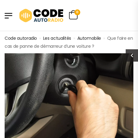
0
Code autoradio
»
Les actualités
»
Automobile
»
Que faire en
cas de panne de démarreur d’une voiture ?