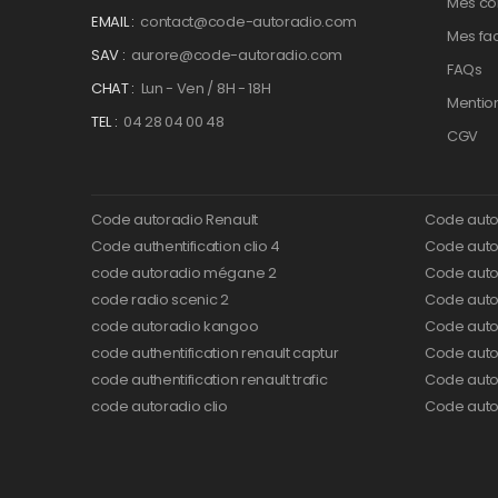
Mes c
EMAIL :
contact@code-autoradio.com
Mes fa
SAV :
aurore@code-autoradio.com
FAQs
CHAT :
Lun - Ven / 8H - 18H
Mentio
TEL :
04 28 04 00 48
CGV
Code autoradio Renault
Code auto
Code authentification clio 4
Code autor
code autoradio mégane 2
Code auto
code radio scenic 2
Code autor
code autoradio kangoo
Code auto
code authentification renault captur
Code auto
code authentification renault trafic
Code auto
code autoradio clio
Code auto