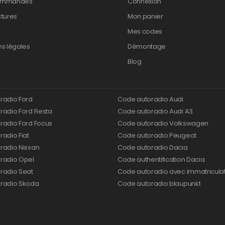
ommandes
Connexion
ctures
Mon panier
Mes codes
ns légales
Démontage
Blog
radio Ford
Code autoradio Audi
adio Ford Fiesta
Code autoradio Audi A3
radio Ford Focus
Code autoradio Volkswagen
adio Fiat
Code autoradio Peugeot
radio Nissan
Code autoradio Dacia
radio Opel
Code authentification Dacia
radio Seat
Code autoradio avec immatricula
radio Skoda
Code autoradio blaupunkt