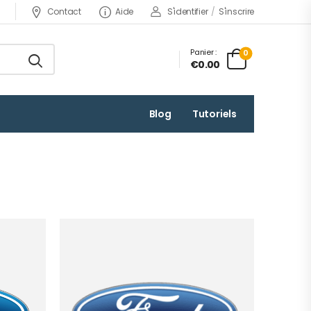
Contact
Aide
S'identifier
/
S'inscrire
Panier :
0
€0.00
Blog
Tutoriels