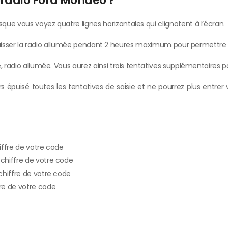
oradio Ford Mondeo ?
ue vous voyez quatre lignes horizontales qui clignotent à l’écran.
z laisser la radio allumée pendant 2 heures maximum pour permettre à 
, radio allumée. Vous aurez ainsi trois tentatives supplémentaires 
rs épuisé toutes les tentatives de saisie et ne pourrez plus entrer 
hiffre de votre code
 chiffre de votre code
 chiffre de votre code
fre de votre code