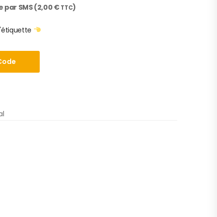
e par SMS (
2,00
€
)
TTC
'étiquette
Code
al