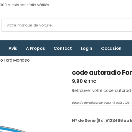
00 clients satisfaits vérifiés
Avis
A Propos
Contact
Login
Occasion
io Ford Mondeo
code autoradio Fo
9,90
€
TTC
Retrouver votre code autorad
Base de données mise à jour : 6 août 2026
N° de Série (Ex : V123456 ou