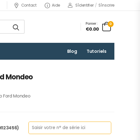
Contact
Aide
S'identifier
/
S'inscrire
Panier :
0
€0.00
Blog
Tutoriels
rd Mondeo
io Ford Mondeo
 M123456)