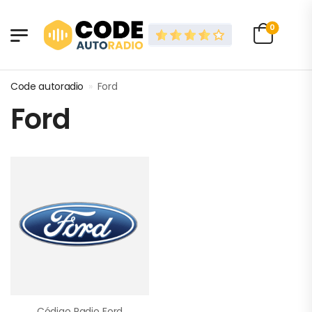
0
Code autoradio
»
Ford
Ford
Código Radio Ford