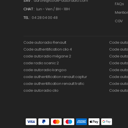
SAV :
aurore@code-autoradio.com
FAQs
CHAT :
Lun - Ven / 8H - 18H
Mentio
TEL :
04 28 04 00 48
CGV
Code autoradio Renault
Code auto
Code authentification clio 4
Code autor
code autoradio mégane 2
Code auto
code radio scenic 2
Code autor
code autoradio kangoo
Code auto
code authentification renault captur
Code auto
code authentification renault trafic
Code auto
code autoradio clio
Code auto