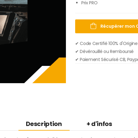
Prix PRO
Récupérer mon 
✔︎ Code Certifié 100% d'Origine
✔︎ Dévérouillé ou Remboursé
✔︎ Paiement Sécurisé CB, Payp
Description
+ d'infos