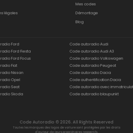
Mes codes
ns légales
Démontage
Blog
radio Ford
Code autoradio Audi
adio Ford Fiesta
Code autoradio Audi A3
radio Ford Focus
Code autoradio Volkswagen
adio Fiat
Code autoradio Peugeot
radio Nissan
Code autoradio Dacia
radio Opel
Code authentification Dacia
radio Seat
Code autoradio avec immatricula
radio Skoda
Code autoradio blaupunkt
Code Autoradio © 2026. All Rights Reserved
Toutes les marques des logos de voiture sont protégées par les droits
d'auteur de leurs propriétaires respectifs.