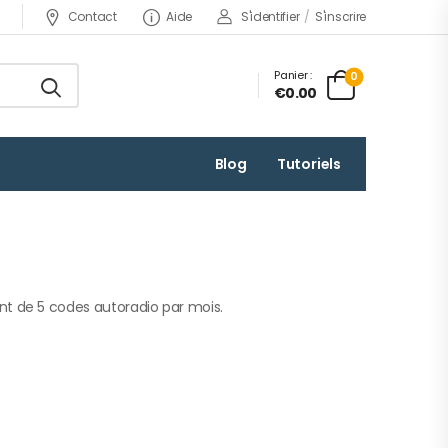
Contact
Aide
S'identifier
/
S'inscrire
Panier :
0
€0.00
Blog
Tutoriels
de 5 codes autoradio par mois.