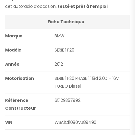
cet autoradio d’occasion,
testé et prêt à l’emploi
.
Fiche Technique
Marque
BMW
Modèle
SERIE 1 F20
Année
2012
Motorisation
SERIE 1 F20 PHASE 1 118d 2.0D – 16V
TURBO Diesel
Référence
65129357992
Constructeur
VIN
WBA1C11080VU89490