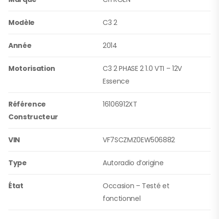
Modèle
C3 2
Année
2014
Motorisation
C3 2 PHASE 2 1.0 VTI – 12V
Essence
Référence
16106912XT
Constructeur
VIN
VF7SCZMZ0EW506882
Type
Autoradio d’origine
État
Occasion – Testé et
fonctionnel