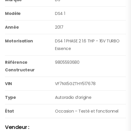
Modèle
DS4 1
Année
2017
Motorisation
DS4 1 PHASE 2 1.6 THP – 16V TURBO
Essence
Référence
9805593680
Constructeur
VIN
VF7NX5GZTHY517678
Type
Autoradio d’origine
État
Occasion – Testé et fonctionnel
Vendeur :