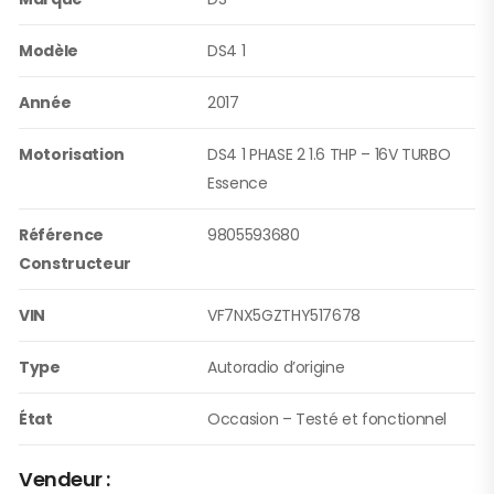
Modèle
DS4 1
Année
2017
Motorisation
DS4 1 PHASE 2 1.6 THP – 16V TURBO
Essence
Référence
9805593680
Constructeur
VIN
VF7NX5GZTHY517678
Type
Autoradio d’origine
État
Occasion – Testé et fonctionnel
Vendeur :