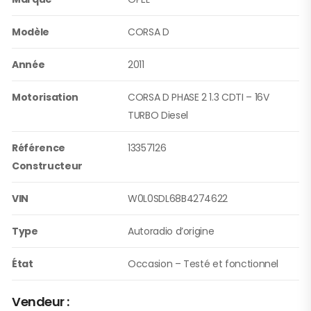
Modèle
CORSA D
Année
2011
Motorisation
CORSA D PHASE 2 1.3 CDTI – 16V
TURBO Diesel
Référence
13357126
Constructeur
VIN
W0L0SDL68B4274622
Type
Autoradio d’origine
État
Occasion – Testé et fonctionnel
Vendeur :