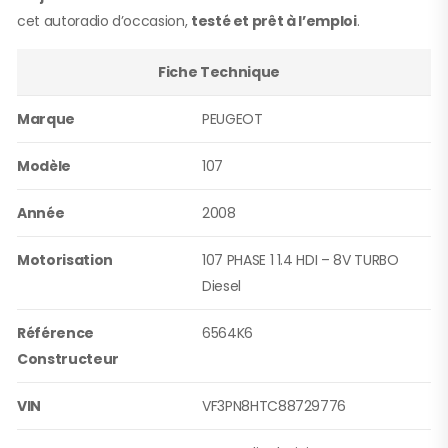
cet autoradio d’occasion,
testé et prêt à l’emploi
.
Fiche Technique
Marque
PEUGEOT
Modèle
107
Année
2008
Motorisation
107 PHASE 1 1.4 HDI – 8V TURBO
Diesel
Référence
6564K6
Constructeur
VIN
VF3PN8HTC88729776