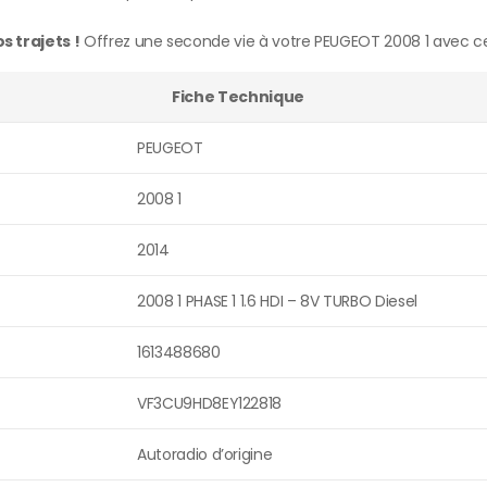
 trajets !
Offrez une seconde vie à votre PEUGEOT 2008 1 avec ce
Fiche Technique
PEUGEOT
2008 1
2014
2008 1 PHASE 1 1.6 HDI – 8V TURBO Diesel
1613488680
VF3CU9HD8EY122818
Autoradio d’origine